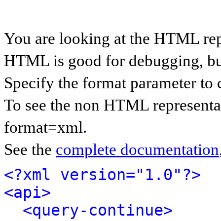
You are looking at the HTML rep
HTML is good for debugging, but 
Specify the format parameter to 
To see the non HTML representat
format=xml.
See the
complete documentation
<?xml version="1.0"?>
<api>
<query-continue>