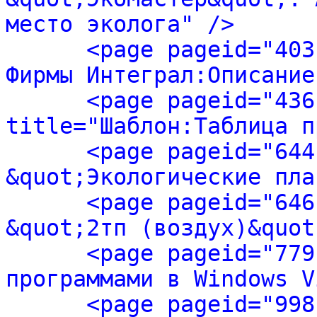
место эколога" />
<page pageid="403
Фирмы Интеграл:Описание
<page pageid="436
title="Шаблон:Таблица п
<page pageid="644
&quot;Экологические пла
<page pageid="646
&quot;2тп (воздух)&quot
<page pageid="779
программами в Windows V
<page pageid="998