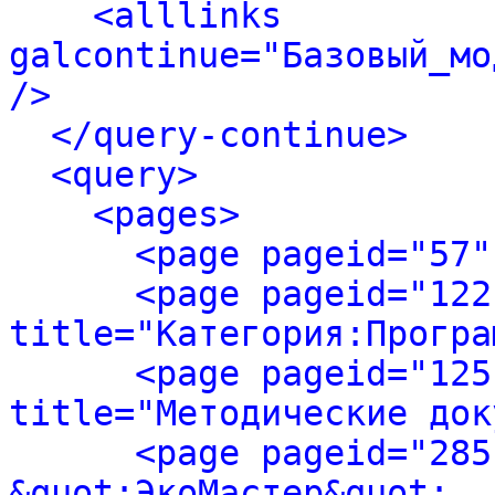
<alllinks 
galcontinue="Базовый_мо
/>
</query-continue>
<query>
<pages>
<page pageid="57"
<page pageid="122
title="Категория:Програ
<page pageid="125
title="Методические док
<page pageid="285
&quot;ЭкоМастер&quot;. 